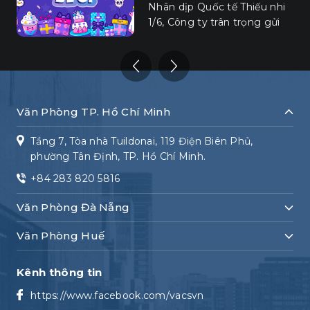
của tất cả các thành viên team văn nghệ.
Nhân dịp Quốc tế Thiếu nhi
Chúng ta hãy cùng xem, không khí tập
1/6, Công ty trân trọng gửi
luyện trước giờ G của VACSers như thế nào
tặng các con – những “mầm
nhé?
xanh” của đại gia đình VACS
bộ quà tặng nhỏ xinh mang
tên “Biệt đội Bé ơi!”.
Văn Phòng TP. Hồ Chí Minh
Tầng 7, Tòa nhà Tuildonai, 119 Điện Biên Phủ,
phường Tân Định, TP. Hồ Chí Minh.
+84 283 820 5816
Văn Phòng Đà Nẵng
Văn Phòng Huế
Kênh thông tin
https://www.facebook.com/vacsvn