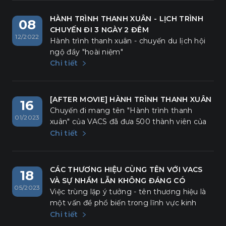
HÀNH TRÌNH THANH XUÂN - LỊCH TRÌNH
08
CHUYẾN ĐI 3 NGÀY 2 ĐÊM
12/2022
Hành trình thanh xuân - chuyến du lịch hội
ngộ đầy "hoài niệm"
Chi tiết
[AFTER MOVIE] HÀNH TRÌNH THANH XUÂN
16
Chuyến đi mang tên "Hành trình thanh
01/2023
xuân" của VACS đã đưa 500 thành viên của
mình một lần nữa được trở về để hoài niệm,
Chi tiết
để sống trọn với những khoảnh khắc đầy
nhiệt huyết bên nhau. Cuộc hành trình tuy
chỉ kéo dài 3 ngày 2 đêm nhưng thực sự đã
CÁC THƯƠNG HIỆU CÙNG TÊN VỚI VACS
18
mang lại cho VACSers nhiều cảm xúc, nhiều
VÀ SỰ NHẦM LẪN KHÔNG ĐÁNG CÓ
05/2023
khoảnh khắc lắng đọng và "chở" thêm
Việc trùng lặp ý tưởng - tên thương hiệu là
những hi vọng vào tương lai.
một vấn đề phổ biến trong lĩnh vực kinh
doanh và tiếp thị. Khi hai hoặc nhiều tổ chức
Chi tiết
cùng phát triển một ý tưởng và sử dụng