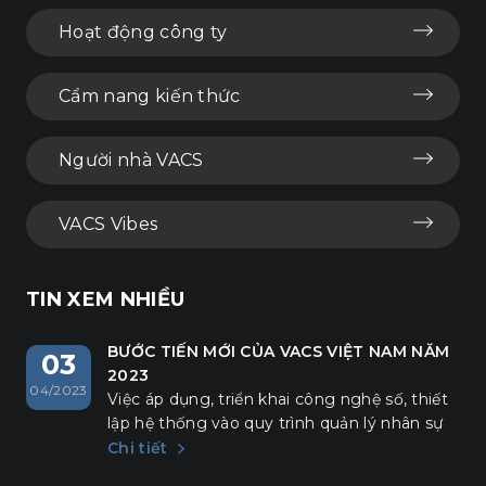
Hoạt động công ty
Cẩm nang kiến thức
Người nhà VACS
VACS Vibes
TIN XEM NHIỀU
BƯỚC TIẾN MỚI CỦA VACS VIỆT NAM NĂM
03
2023
04/2023
Việc áp dụng, triển khai công nghệ số, thiết
lập hệ thống vào quy trình quản lý nhân sự
là một bước tiến mới của VACS trong năm
Chi tiết
2023.