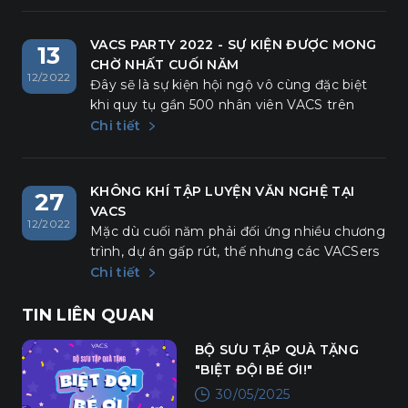
cùng một tên thương hiệu, điều này có thể
gây ra sự nhầm lẫn.
VACS PARTY 2022 - SỰ KIỆN ĐƯỢC MONG
13
CHỜ NHẤT CUỐI NĂM
12/2022
Đây sẽ là sự kiện hội ngộ vô cùng đặc biệt
khi quy tụ gần 500 nhân viên VACS trên
khắp cả nước tham dự. Chương trình được
Chi tiết
thực hiện bởi những ekip chuyên nghiệp
nhất với nhiều nội dung đặc sắc được đầu tư
công phu, xuyên suốt khung thời gian tổ
KHÔNG KHÍ TẬP LUYỆN VĂN NGHỆ TẠI
27
chức. Chính vì vậy, dù bỏ lỡ bất kì phút giây
VACS
12/2022
nào đều vô cùng đáng tiếc.
Mặc dù cuối năm phải đối ứng nhiều chương
trình, dự án gấp rút, thế nhưng các VACSers
của chúng ta vẫn tranh thủ thời gian sau giờ
Chi tiết
làm, cùng nhau tập luyện để dành những
màn trình diễn hấp dẫn nhất tặng cho các
TIN LIÊN QUAN
đồng nghiệp trong đêm Gala Dinner cuối
BỘ SƯU TẬP QUÀ TẶNG
năm này. Những giọt mồ hôi còn lăn trên
"BIỆT ĐỘI BÉ ƠI!"
má, những mệt mỏi khi phải hoạt động liên
tục nhưng vẫn không làm giảm đi tinh thần
30/05/2025