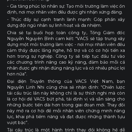
- Gia tăng phúc lợi nhân sự: Tạo môi trường làm việc ổn
định, nơi mọi nhân viên đều được ghi nhận xứng đáng.
- Thúc đẩy sự cạnh tranh lành mạnh: Góp phần xây
dựng đội ngũ nhân sự linh hoạt và đa nhiệm.
Chia sẻ tại buổi họp toàn công ty, Tổng Giám đốc
Nguyễn Nguyên Bình cam kết: “VACS sẽ tập trung xây
dựng một môi trường làm việc - nơi mọi nhân viên đều
cảm thấy được lắng nghe, hỗ trợ và có cơ hội tiến xa
hơn trong sự nghiệp. Công ty sẽ tiếp tục đầu tư vào
các chương trình nâng cao kỹ năng, đảm bảo mỗi cá
nhân được ghi nhận đúng năng lực và có nhiều phúc lợi
hơn nữa”.
Đại diện Truyền thông của VACS Việt Nam, bạn
Nguyễn Linh Nhi cũng chia sẻ nhận định: “Chiến lược
tái cấu trúc lần này không chỉ là sự thích nghi mà còn
là cơ hội để VACS bứt phá, tái định vị và sẵn sàng cho
những bước tiến dài hơn trong giai đoạn mới. Thay đổi
này mở ra cơ hội để mỗi nhân viên chứng minh năng
lực, khai phá tiềm năng và đạt được những thành tựu
vượt bậc”.
Tái cấu trúc là một hành trình thay đổi không hề dễ