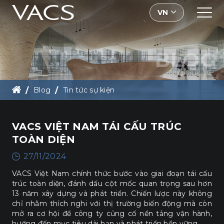
VN
BLOG
Blog
Tin tức sự kiện
VACS VIỆT NAM TÁI CẤU TRÚC TOÀN DIỆN
VACS VIỆT NAM TÁI CẤU TRÚC
TOÀN DIỆN
27/11/2024
VACS Việt Nam chính thức bước vào giai đoạn tái cấu
trúc toàn diện, đánh dấu cột mốc quan trọng sau hơn
13 năm xây dựng và phát triển. Chiến lược này không
chỉ nhằm thích nghi với thị trường biến động mà còn
mở ra cơ hội để công ty củng cố nền tảng vận hành,
hướng đến mục tiêu dài hạn và phát triển bền vững.