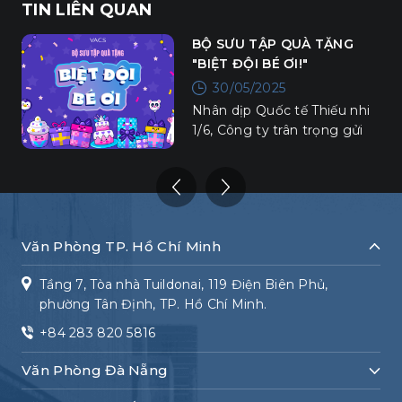
màn trình diễn hấp dẫn nhất tặng cho các
TIN LIÊN QUAN
đồng nghiệp trong đêm Gala Dinner cuối
BỘ SƯU TẬP QUÀ TẶNG
năm này. Những giọt mồ hôi còn lăn trên
"BIỆT ĐỘI BÉ ƠI!"
má, những mệt mỏi khi phải hoạt động liên
tục nhưng vẫn không làm giảm đi tinh thần
30/05/2025
của tất cả các thành viên team văn nghệ.
Nhân dịp Quốc tế Thiếu nhi
Chúng ta hãy cùng xem, không khí tập
1/6, Công ty trân trọng gửi
luyện trước giờ G của VACSers như thế nào
tặng các con – những “mầm
nhé?
xanh” của đại gia đình VACS
bộ quà tặng nhỏ xinh mang
tên “Biệt đội Bé ơi!”.
Văn Phòng TP. Hồ Chí Minh
Tầng 7, Tòa nhà Tuildonai, 119 Điện Biên Phủ,
phường Tân Định, TP. Hồ Chí Minh.
+84 283 820 5816
Văn Phòng Đà Nẵng