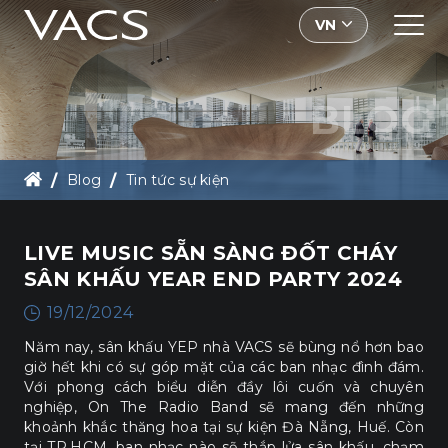
VN
BLOG
Blog
Tin tức sự kiện
LIVE MUSIC SẴN SÀNG ĐỐT CHÁY SÂN KHẤU YEAR 
LIVE MUSIC SẴN SÀNG ĐỐT CHÁY
SÂN KHẤU YEAR END PARTY 2024
19/12/2024
Năm nay, sân khấu YEP nhà VACS sẽ bùng nổ hơn bao
giờ hết khi có sự góp mặt của các ban nhạc đình đám.
Với phong cách biểu diễn đầy lôi cuốn và chuyên
nghiệp, On The Radio Band sẽ mang đến những
khoảnh khắc thăng hoa tại sự kiện Đà Nẵng, Huế. Còn
tại TP.HCM, ban nhạc nào sẽ thắp lửa sân khấu, chạm