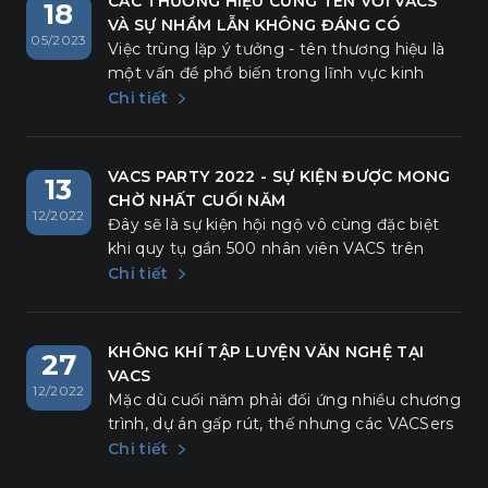
CÁC THƯƠNG HIỆU CÙNG TÊN VỚI VACS
18
mang lại cho VACSers nhiều cảm xúc, nhiều
VÀ SỰ NHẦM LẪN KHÔNG ĐÁNG CÓ
05/2023
khoảnh khắc lắng đọng và "chở" thêm
Việc trùng lặp ý tưởng - tên thương hiệu là
những hi vọng vào tương lai.
một vấn đề phổ biến trong lĩnh vực kinh
doanh và tiếp thị. Khi hai hoặc nhiều tổ chức
Chi tiết
cùng phát triển một ý tưởng và sử dụng
cùng một tên thương hiệu, điều này có thể
gây ra sự nhầm lẫn.
VACS PARTY 2022 - SỰ KIỆN ĐƯỢC MONG
13
CHỜ NHẤT CUỐI NĂM
12/2022
Đây sẽ là sự kiện hội ngộ vô cùng đặc biệt
khi quy tụ gần 500 nhân viên VACS trên
khắp cả nước tham dự. Chương trình được
Chi tiết
thực hiện bởi những ekip chuyên nghiệp
nhất với nhiều nội dung đặc sắc được đầu tư
công phu, xuyên suốt khung thời gian tổ
KHÔNG KHÍ TẬP LUYỆN VĂN NGHỆ TẠI
27
chức. Chính vì vậy, dù bỏ lỡ bất kì phút giây
VACS
12/2022
nào đều vô cùng đáng tiếc.
Mặc dù cuối năm phải đối ứng nhiều chương
trình, dự án gấp rút, thế nhưng các VACSers
của chúng ta vẫn tranh thủ thời gian sau giờ
Chi tiết
làm, cùng nhau tập luyện để dành những