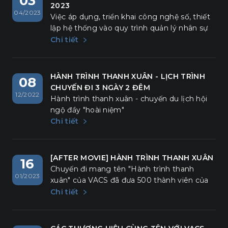
03
2023
04/2023
Việc áp dụng, triển khai công nghệ số, thiết
lập hệ thống vào quy trình quản lý nhân sự
là một bước tiến mới của VACS trong năm
Chi tiết
2023.
HÀNH TRÌNH THANH XUÂN - LỊCH TRÌNH
08
CHUYẾN ĐI 3 NGÀY 2 ĐÊM
12/2022
Hành trình thanh xuân - chuyến du lịch hội
ngộ đầy "hoài niệm"
Chi tiết
[AFTER MOVIE] HÀNH TRÌNH THANH XUÂN
16
Chuyến đi mang tên "Hành trình thanh
01/2023
xuân" của VACS đã đưa 500 thành viên của
mình một lần nữa được trở về để hoài niệm,
Chi tiết
để sống trọn với những khoảnh khắc đầy
nhiệt huyết bên nhau. Cuộc hành trình tuy
chỉ kéo dài 3 ngày 2 đêm nhưng thực sự đã