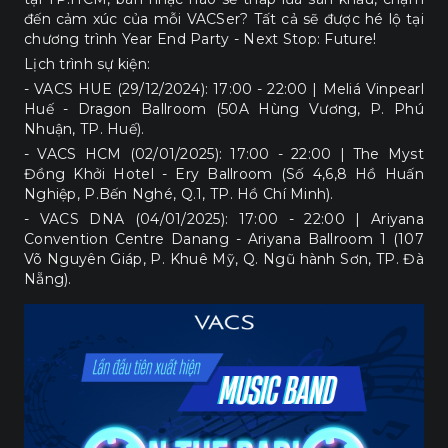
đến cảm xúc của mỗi VACSer? Tất cả sẽ được hé lộ tại
chương trình Year End Party - Next Stop: Future!
Lịch trình sự kiện:
- VACS HUE (29/12/2024): 17:00 - 22:00 | Meliá Vinpearl
Huế - Dragon Ballroom (50A Hùng Vương, P. Phú
Nhuận, TP. Huế).
- VACS HCM (02/01/2025): 17:00 - 22:00 | The Myst
Đồng Khởi Hotel - Ery Ballroom (Số 4,6,8 Hồ Huấn
Nghiệp, P.Bến Nghé, Q.1, TP. Hồ Chí Minh).
- VACS DNA (04/01/2025): 17:00 - 22:00 | Ariyana
Convention Centre Danang - Ariyana Ballroom 1 (107
Võ Nguyên Giáp, P. Khuê Mỹ, Q. Ngũ hành Sơn, TP. Đà
Nẵng).