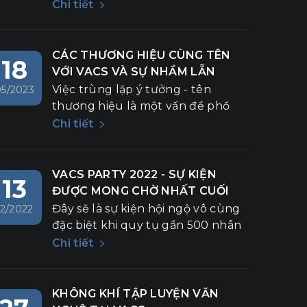
thành viên của mình một lần nữa
Chi tiết
được trở về để hoài niệm, để sống
trọn với những khoảnh khắc đầy
nhiệt huyết bên nhau. Cuộc hành
CÁC THƯƠNG HIỆU CÙNG TÊN
18
trình tuy chỉ kéo dài 3 ngày 2
VỚI VACS VÀ SỰ NHẦM LẪN
đêm nhưng thực sự đã mang lại
KHÔNG ĐÁNG CÓ
Việc trùng lặp ý tưởng - tên
05/2023
cho VACSers nhiều cảm xúc,
thương hiệu là một vấn đề phổ
nhiều khoảnh khắc lắng đọng và
biến trong lĩnh vực kinh doanh và
Chi tiết
"chở" thêm những hi vọng vào
tiếp thị. Khi hai hoặc nhiều tổ
tương lai.
chức cùng phát triển một ý
tưởng và sử dụng cùng một tên
VACS PARTY 2022 - SỰ KIỆN
13
thương hiệu, điều này có thể gây
ĐƯỢC MONG CHỜ NHẤT CUỐI
ra sự nhầm lẫn.
NĂM
Đây sẽ là sự kiện hội ngộ vô cùng
12/2022
đặc biệt khi quy tụ gần 500 nhân
viên VACS trên khắp cả nước
Chi tiết
tham dự. Chương trình được thực
hiện bởi những ekip chuyên
nghiệp nhất với nhiều nội dung
KHÔNG KHÍ TẬP LUYỆN VĂN