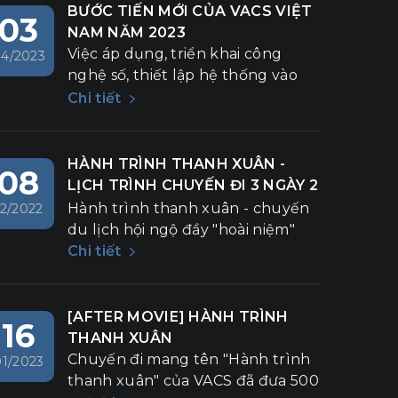
BƯỚC TIẾN MỚI CỦA VACS VIỆT
03
NAM NĂM 2023
Việc áp dụng, triển khai công
4/2023
nghệ số, thiết lập hệ thống vào
quy trình quản lý nhân sự là một
Chi tiết
bước tiến mới của VACS trong
năm 2023.
HÀNH TRÌNH THANH XUÂN -
08
LỊCH TRÌNH CHUYẾN ĐI 3 NGÀY 2
ĐÊM
Hành trình thanh xuân - chuyến
12/2022
du lịch hội ngộ đầy "hoài niệm"
Chi tiết
[AFTER MOVIE] HÀNH TRÌNH
16
THANH XUÂN
Chuyến đi mang tên "Hành trình
01/2023
thanh xuân" của VACS đã đưa 500