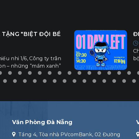
 ĐẤU VUT2025
L
V
 nữa, Giải cầu lông nội
ADMINTON TOURNAMENT
30
 tranh!
lo
B
Văn Phòng Đà Nẵng
Tầng 4, Tòa nhà PVcomBank, 02 Đường