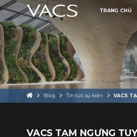
TRANG CHỦ
Blog
Tin tức sự kiện
VACS T
VACS TẠM NGƯNG TU