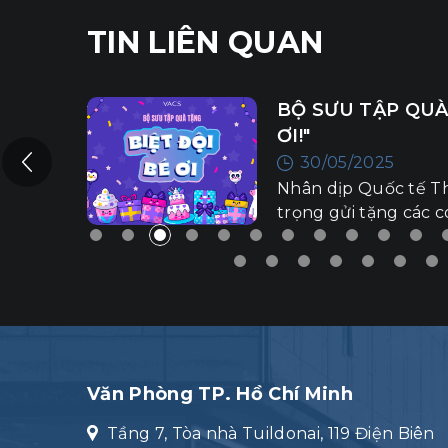
TIN LIÊN QUAN
I BÉ
ĐẾM NGƯỢC GIẢI
23/05/2025
Chỉ còn chưa đầy 24h
y trân
bộ VACS UNITY B
xanh”
2025 chính thức khởi
 xinh
Văn Phòng TP. Hồ Chí Minh
Tầng 7, Tòa nhà Tuildonai, 119 Điện Biên