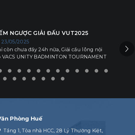
Ộ DIỆN 30 TAY VỢT TIỀM NĂNG TẠI
UT2025
15/05/2025
 vận động viên lộ diện, hứa hẹn sẽ tạo nên
ạt trận đấu nảy lửa tại VACS UNITY
ADMINTON TOURNAMENT 2025.
Văn Phòng Huế
Tầng 1, Tòa nhà HCC, 28 Lý Thường Kiệt,