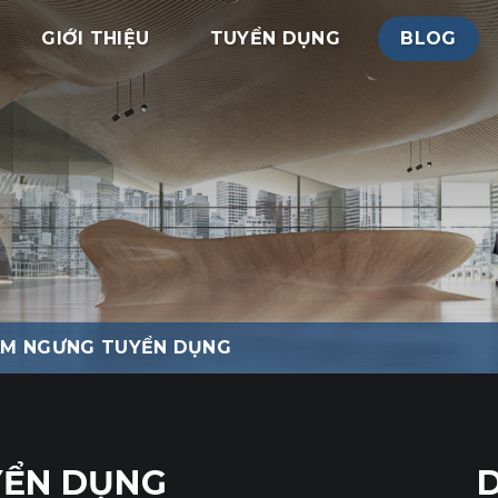
GIỚI THIỆU
TUYỂN DỤNG
BLOG
ẠM NGƯNG TUYỂN DỤNG
YỂN DỤNG