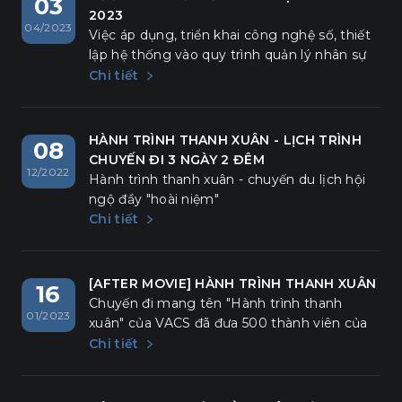
03
2023
04/2023
Việc áp dụng, triển khai công nghệ số, thiết
lập hệ thống vào quy trình quản lý nhân sự
là một bước tiến mới của VACS trong năm
Chi tiết
2023.
HÀNH TRÌNH THANH XUÂN - LỊCH TRÌNH
08
CHUYẾN ĐI 3 NGÀY 2 ĐÊM
12/2022
Hành trình thanh xuân - chuyến du lịch hội
ngộ đầy "hoài niệm"
Chi tiết
[AFTER MOVIE] HÀNH TRÌNH THANH XUÂN
16
Chuyến đi mang tên "Hành trình thanh
01/2023
xuân" của VACS đã đưa 500 thành viên của
mình một lần nữa được trở về để hoài niệm,
Chi tiết
để sống trọn với những khoảnh khắc đầy
nhiệt huyết bên nhau. Cuộc hành trình tuy