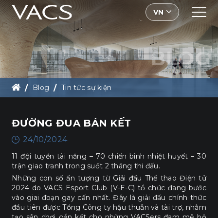
VN
BLOG
Blog
Tin tức sự kiện
ĐƯỜNG ĐUA BÁN KẾT
ĐƯỜNG ĐUA BÁN KẾT
24/10/2024
11 đội tuyển tài năng – 70 chiến binh nhiệt huyết – 30
trận giao tranh trong suốt 2 tháng thi đấu.
Những con số ấn tượng từ Giải đấu Thể thao Điện tử
2024 do VACS Esport Club (V-E-C) tổ chức đang bước
vào giai đoạn gay cấn nhất. Đây là giải đấu chính thức
đầu tiên được Tổng Công ty hậu thuẫn và tài trợ, nhằm
tạo sân chơi gắn kết cho những VACSers đam mê bộ