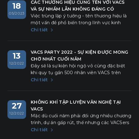
chỉ kéo dài 3 ngày 2 đêm nhưng thực sự đã
CÁC THƯƠNG HIỆU CÙNG TÊN VỚI VACS
18
mang lại cho VACSers nhiều cảm xúc, nhiều
VÀ SỰ NHẦM LẪN KHÔNG ĐÁNG CÓ
05/2023
khoảnh khắc lắng đọng và "chở" thêm
Việc trùng lặp ý tưởng - tên thương hiệu là
những hi vọng vào tương lai.
một vấn đề phổ biến trong lĩnh vực kinh
doanh và tiếp thị. Khi hai hoặc nhiều tổ chức
Chi tiết
cùng phát triển một ý tưởng và sử dụng
cùng một tên thương hiệu, điều này có thể
gây ra sự nhầm lẫn.
VACS PARTY 2022 - SỰ KIỆN ĐƯỢC MONG
13
CHỜ NHẤT CUỐI NĂM
12/2022
Đây sẽ là sự kiện hội ngộ vô cùng đặc biệt
khi quy tụ gần 500 nhân viên VACS trên
khắp cả nước tham dự. Chương trình được
Chi tiết
thực hiện bởi những ekip chuyên nghiệp
nhất với nhiều nội dung đặc sắc được đầu tư
công phu, xuyên suốt khung thời gian tổ
KHÔNG KHÍ TẬP LUYỆN VĂN NGHỆ TẠI
27
chức. Chính vì vậy, dù bỏ lỡ bất kì phút giây
VACS
12/2022
nào đều vô cùng đáng tiếc.
Mặc dù cuối năm phải đối ứng nhiều chương
trình, dự án gấp rút, thế nhưng các VACSers
của chúng ta vẫn tranh thủ thời gian sau giờ
Chi tiết
làm, cùng nhau tập luyện để dành những