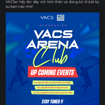
VACSer hãy lên dây cót tinh thần và đừng bỏ lỡ bất kỳ
sự kiện nào nhé!