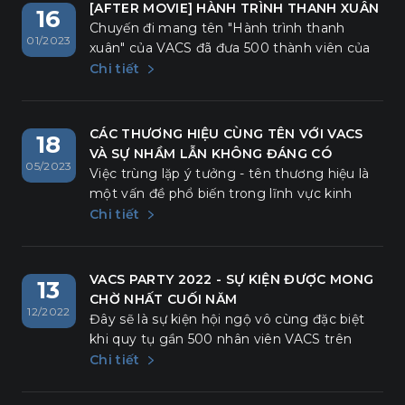
[AFTER MOVIE] HÀNH TRÌNH THANH XUÂN
16
Chuyến đi mang tên "Hành trình thanh
01/2023
xuân" của VACS đã đưa 500 thành viên của
mình một lần nữa được trở về để hoài niệm,
Chi tiết
để sống trọn với những khoảnh khắc đầy
nhiệt huyết bên nhau. Cuộc hành trình tuy
chỉ kéo dài 3 ngày 2 đêm nhưng thực sự đã
CÁC THƯƠNG HIỆU CÙNG TÊN VỚI VACS
18
mang lại cho VACSers nhiều cảm xúc, nhiều
VÀ SỰ NHẦM LẪN KHÔNG ĐÁNG CÓ
05/2023
khoảnh khắc lắng đọng và "chở" thêm
Việc trùng lặp ý tưởng - tên thương hiệu là
những hi vọng vào tương lai.
một vấn đề phổ biến trong lĩnh vực kinh
doanh và tiếp thị. Khi hai hoặc nhiều tổ chức
Chi tiết
cùng phát triển một ý tưởng và sử dụng
cùng một tên thương hiệu, điều này có thể
gây ra sự nhầm lẫn.
VACS PARTY 2022 - SỰ KIỆN ĐƯỢC MONG
13
CHỜ NHẤT CUỐI NĂM
12/2022
Đây sẽ là sự kiện hội ngộ vô cùng đặc biệt
khi quy tụ gần 500 nhân viên VACS trên
khắp cả nước tham dự. Chương trình được
Chi tiết
thực hiện bởi những ekip chuyên nghiệp
nhất với nhiều nội dung đặc sắc được đầu tư