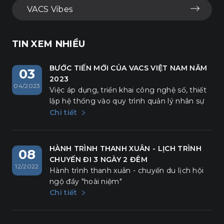
VACS Vibes
TIN XEM NHIỀU
BƯỚC TIẾN MỚI CỦA VACS VIỆT NAM NĂM
03
2023
04/2023
Việc áp dụng, triển khai công nghệ số, thiết
lập hệ thống vào quy trình quản lý nhân sự
là một bước tiến mới của VACS trong năm
Chi tiết
2023.
HÀNH TRÌNH THANH XUÂN - LỊCH TRÌNH
08
CHUYẾN ĐI 3 NGÀY 2 ĐÊM
12/2022
Hành trình thanh xuân - chuyến du lịch hội
ngộ đầy "hoài niệm"
Chi tiết