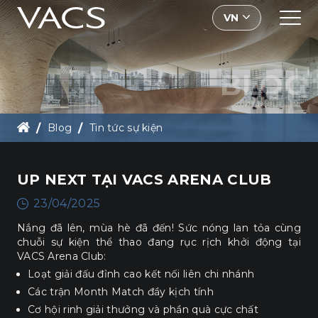
VN
BLOG
Blog
Tin tức sự kiện
UP NEXT tại VACS Arena Club
UP NEXT TẠI VACS ARENA CLUB
23/04/2025
Nắng đã lên, mùa hè đã đến! Sức nóng lan tỏa cùng
chuỗi sự kiện thể thao đang rục rịch khởi động tại
VACS Arena Club:
Loạt giải đấu đỉnh cao kết nối liên chi nhánh
Các trận Month Match đầy kịch tính
Cơ hội rinh giải thưởng và phần quà cực chất